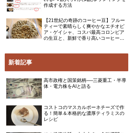
作成する方法
【21世紀の奇跡のコーヒー豆】フルー
ティーで素晴らしく爽やかなエチオピ
ア・ゲイシャ、コスパ最高コロンビア
の生豆と、新鮮で香り高いコーヒーが
楽しめる全自動ロースターの紹介
新着記事
高市政権と国策銘柄──三菱重工・半導
体・電力株をAIと語る
コストコのマスカルポーネチーズで作
る！簡単＆本格的な濃厚ティラミスの
レシピ