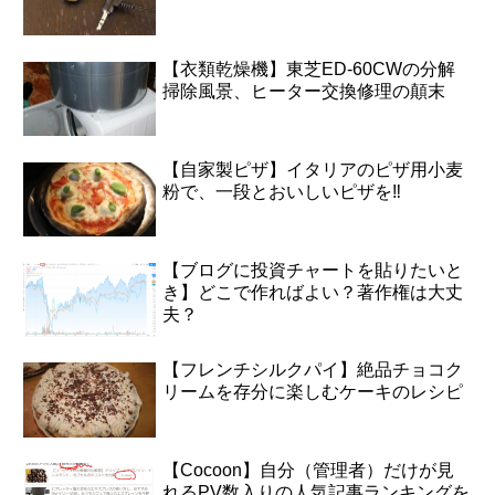
【衣類乾燥機】東芝ED-60CWの分解
掃除風景、ヒーター交換修理の顛末
【自家製ピザ】イタリアのピザ用小麦
粉で、一段とおいしいピザを‼
【ブログに投資チャートを貼りたいと
き】どこで作ればよい？著作権は大丈
夫？
【フレンチシルクパイ】絶品チョコク
リームを存分に楽しむケーキのレシピ
【Cocoon】自分（管理者）だけが見
れるPV数入りの人気記事ランキングを