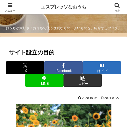
エスプレッソなおうち
エスプレッソなおうち
メニュー
検索
おうちが大好き！おうちで使う便利なもの、よいものを、紹介するブログ。
サイト設立の目的
X
Facebook
はてブ
LINE
コピー
2020.10.05
2021.09.27