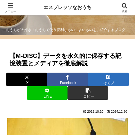
エスプレッソなおうち
エスプレッソなおうち
メニュー
検索
おうちが大好き！おうちで使う便利なもの、よいものを、紹介するブログ。
【M-DISC】データを永久的に保存する記
憶装置とメディアを徹底解説
X
Facebook
はてブ
LINE
コピー
2019.10.10
2024.12.20