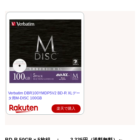
Verbatim DBR100YMDP5V2 BD-R XLデー
タ用M-DISC 100GB
楽天で購入
BD-R 50GB x 5枚組 ： 3,335円（送料無料）～。