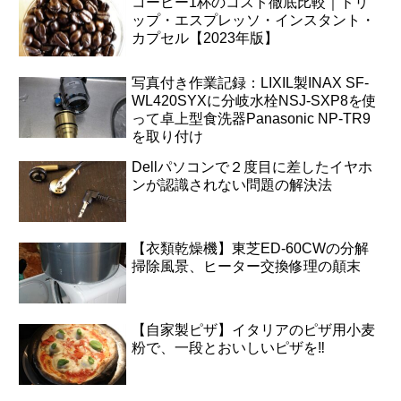
コーヒー1杯のコスト徹底比較｜ドリ
ップ・エスプレッソ・インスタント・
カプセル【2023年版】
写真付き作業記録：LIXIL製INAX SF-
WL420SYXに分岐水栓NSJ-SXP8を使
って卓上型食洗器Panasonic NP-TR9
を取り付け
Dellパソコンで２度目に差したイヤホ
ンが認識されない問題の解決法
【衣類乾燥機】東芝ED-60CWの分解
掃除風景、ヒーター交換修理の顛末
【自家製ピザ】イタリアのピザ用小麦
粉で、一段とおいしいピザを‼