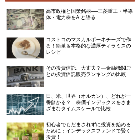
高市政権と国策銘柄──三菱重工・半導
体・電力株をAIと語る
コストコのマスカルポーネチーズで作
る！簡単＆本格的な濃厚ティラミスの
レシピ
その投資信託、大丈夫？―金融機関ご
との投資信託販売ランキングの比較
日、米、世界（オルカン）、どれが一
番儲かる？ 株価インデックスをさま
ざまなタイムスケールで比較
初心者でもだまされずに投資を始める
ために：インデックスファンドで賢く
投資！