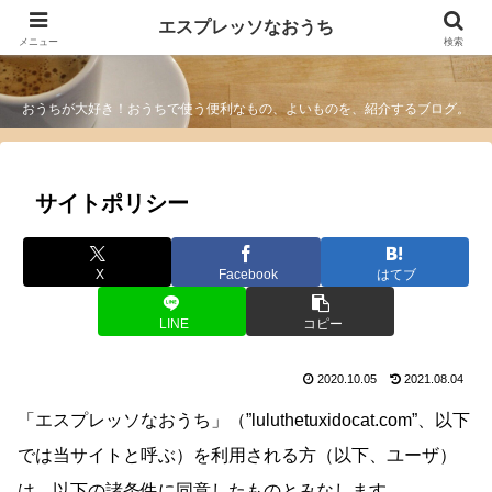
エスプレッソなおうち
エスプレッソなおうち
メニュー
検索
おうちが大好き！おうちで使う便利なもの、よいものを、紹介するブログ。
サイトポリシー
X
Facebook
はてブ
LINE
コピー
2020.10.05
2021.08.04
「エスプレッソなおうち」（”luluthetuxidocat.com”、以下
では当サイトと呼ぶ）を利用される方（以下、ユーザ）
は、以下の諸条件に同意したものとみなします。