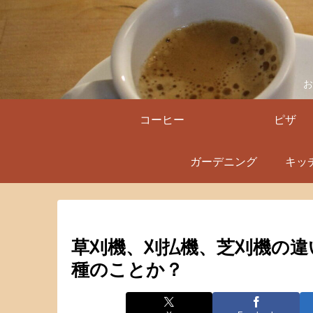
お
コーヒー
ピザ
ガーデニング
キッ
草刈機、刈払機、芝刈機の違
種のことか？