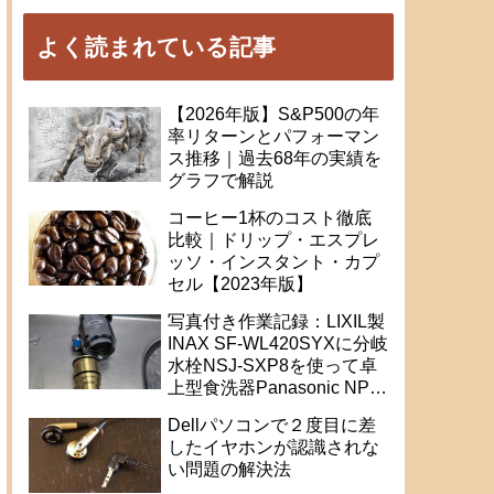
よく読まれている記事
【2026年版】S&P500の年
率リターンとパフォーマン
ス推移｜過去68年の実績を
グラフで解説
コーヒー1杯のコスト徹底
比較｜ドリップ・エスプレ
ッソ・インスタント・カプ
セル【2023年版】
写真付き作業記録：LIXIL製
INAX SF-WL420SYXに分岐
水栓NSJ-SXP8を使って卓
上型食洗器Panasonic NP-
TR9を取り付け
Dellパソコンで２度目に差
したイヤホンが認識されな
い問題の解決法