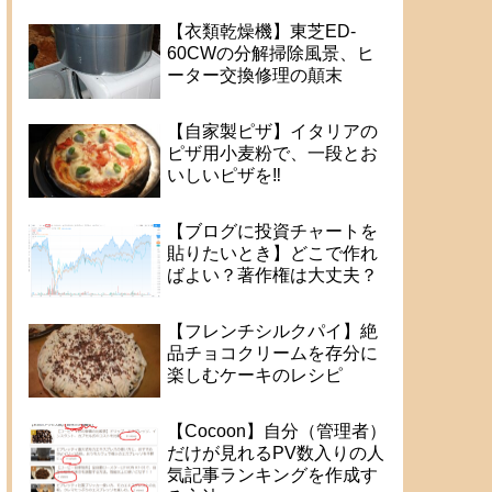
【衣類乾燥機】東芝ED-
60CWの分解掃除風景、ヒ
ーター交換修理の顛末
【自家製ピザ】イタリアの
ピザ用小麦粉で、一段とお
いしいピザを‼
【ブログに投資チャートを
貼りたいとき】どこで作れ
ばよい？著作権は大丈夫？
【フレンチシルクパイ】絶
品チョコクリームを存分に
楽しむケーキのレシピ
【Cocoon】自分（管理者）
だけが見れるPV数入りの人
気記事ランキングを作成す