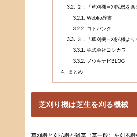
２．「草刈機＝刈払機を含
Weblio辞書
コトバンク
３．「草刈機＝刈払機より
株式会社ヨシカワ
ノウキナビBLOG
まとめ
芝刈り機は芝生を刈る機械
草刈機と刈払機が雑草（草一般）を刈る機