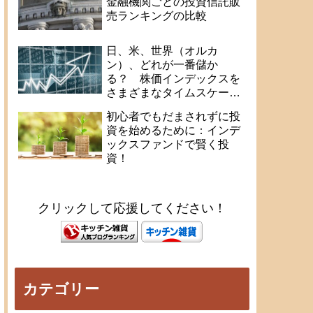
金融機関ごとの投資信託販
売ランキングの比較
日、米、世界（オルカ
ン）、どれが一番儲か
る？ 株価インデックスを
さまざまなタイムスケール
で比較
初心者でもだまされずに投
資を始めるために：インデ
ックスファンドで賢く投
資！
クリックして応援してください！
カテゴリー