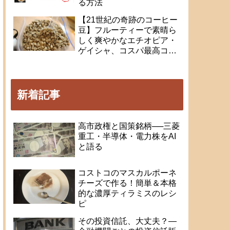
る方法
【21世紀の奇跡のコーヒー
豆】フルーティーで素晴ら
しく爽やかなエチオピア・
ゲイシャ、コスパ最高コロ
ンビアの生豆と、新鮮で香
り高いコーヒーが楽しめる
全自動ロースターの紹介
新着記事
高市政権と国策銘柄──三菱
重工・半導体・電力株をAI
と語る
コストコのマスカルポーネ
チーズで作る！簡単＆本格
的な濃厚ティラミスのレシ
ピ
その投資信託、大丈夫？―