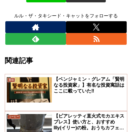
ルル・ザ・タキシード・キャットをフォローする
関連記事
【ベンジャミン・グレアム「賢明
書籍
なる投資家」】有名な投資寓話は
ここに載っていた‼
【ビアレッティ直火式モカエキス
コーヒー
プレス】使い方と、おすすめ
Illy(イリー)の粉。おうちカフェで