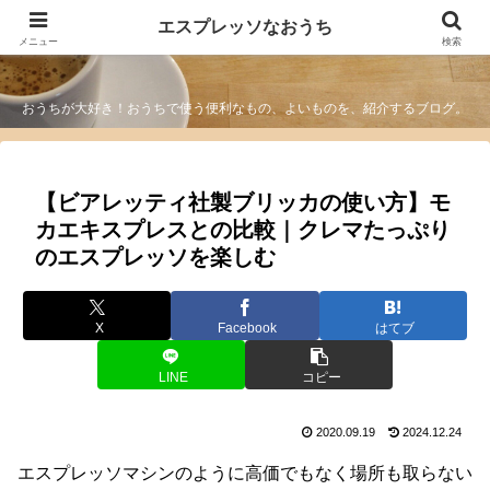
エスプレッソなおうち
エスプレッソなおうち
メニュー
検索
おうちが大好き！おうちで使う便利なもの、よいものを、紹介するブログ。
【ビアレッティ社製ブリッカの使い方】モ
カエキスプレスとの比較｜クレマたっぷり
のエスプレッソを楽しむ
X
Facebook
はてブ
LINE
コピー
2020.09.19
2024.12.24
エスプレッソマシンのように高価でもなく場所も取らない