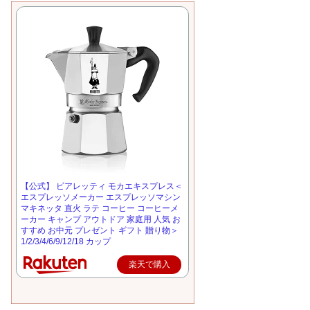
【公式】 ビアレッティ モカエキスプレス＜
エスプレッソメーカー エスプレッソマシン
マキネッタ 直火 ラテ コーヒー コーヒーメ
ーカー キャンプ アウトドア 家庭用 人気 お
すすめ お中元 プレゼント ギフト 贈り物＞
1/2/3/4/6/9/12/18 カップ
楽天で購入