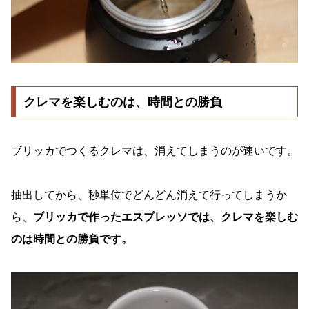
クレマを楽しむのは、時間との勝負
ブリッカ
でつくるクレマは、消えてしまうのが速いです。
抽出してから、秒単位でどんどん消えて行ってしまうか
ら、
ブリッカで作ったエスプレッソでは、クレマを楽しむ
のは時間との勝負です。