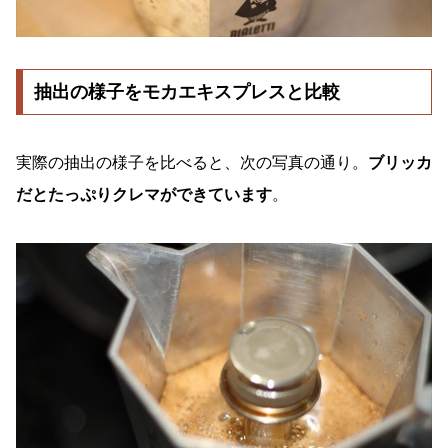
抽出の様子をモカエキスプレスと比較
実際の抽出の様子を比べると、次の写真の通り。
ブリッカ
だとたっぷりクレマができています
。