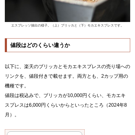
エスプレッソ抽出の様子。（上）ブリッカと（下）モカエキスプレスです。
値段はどのくらい違うか
以下に、楽天のブリッカとモカエキスプレスの売り場への
リンクを、値段付きで載せます。両方とも、2カップ用の
機種です。
値段は税込みで、ブリッカが10,000円くらい、モカエキ
スプレスは6,000円くらいからといったところ（2024年8
月）。