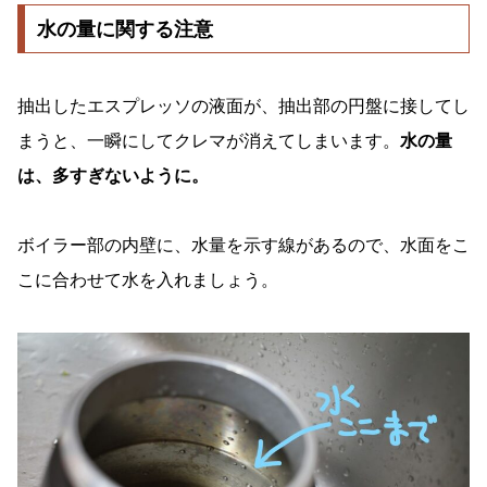
水の量に関する注意
抽出したエスプレッソの液面が、抽出部の円盤に接してし
まうと、一瞬にしてクレマが消えてしまいます。
水の量
は、多すぎないように。
ボイラー部の内壁に、水量を示す線があるので、水面をこ
こに合わせて水を入れましょう。