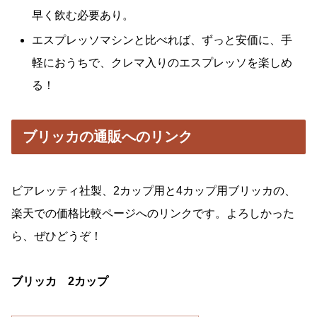
早く飲む必要あり。
エスプレッソマシンと比べれば、ずっと安価に、手
軽におうちで、クレマ入りのエスプレッソを楽しめ
る！
ブリッカの通販へのリンク
ビアレッティ社製、2カップ用と4カップ用ブリッカの、
楽天での価格比較ページへのリンクです。よろしかった
ら、ぜひどうぞ！
ブリッカ 2カップ