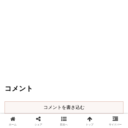
コメント
コメントを書き込む
ホーム
シェア
目次へ
トップ
サイドバー
ホーム
コーヒー