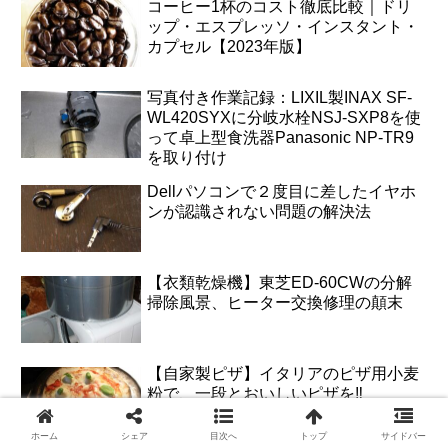
コーヒー1杯のコスト徹底比較｜ドリ
ップ・エスプレッソ・インスタント・
カプセル【2023年版】
写真付き作業記録：LIXIL製INAX SF-
WL420SYXに分岐水栓NSJ-SXP8を使
って卓上型食洗器Panasonic NP-TR9
を取り付け
Dellパソコンで２度目に差したイヤホ
ンが認識されない問題の解決法
【衣類乾燥機】東芝ED-60CWの分解
掃除風景、ヒーター交換修理の顛末
【自家製ピザ】イタリアのピザ用小麦
粉で、一段とおいしいピザを‼
ホーム
シェア
目次へ
トップ
サイドバー