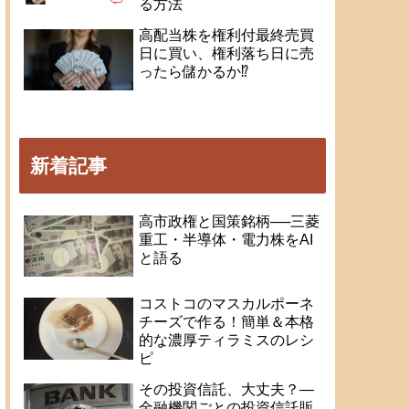
る方法
高配当株を権利付最終売買
日に買い、権利落ち日に売
ったら儲かるか⁉
新着記事
高市政権と国策銘柄──三菱
重工・半導体・電力株をAI
と語る
コストコのマスカルポーネ
チーズで作る！簡単＆本格
的な濃厚ティラミスのレシ
ピ
その投資信託、大丈夫？―
金融機関ごとの投資信託販