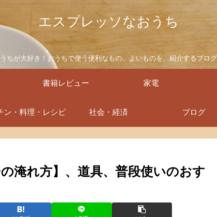
エスプレッソなおうち
うちが大好き！おうちで使う便利なもの、よいものを、紹介するブログ
書籍レビュー
家電
チン・料理・レシピ
社会・経済
ブログ
の淹れ方】、道具、普段使いのおす