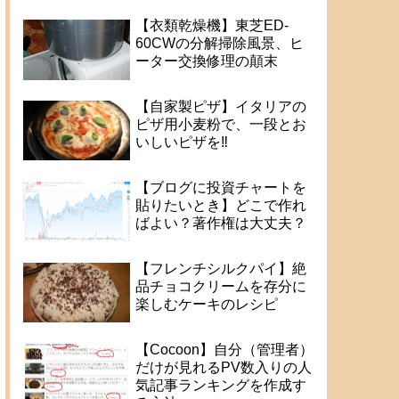
【衣類乾燥機】東芝ED-
60CWの分解掃除風景、ヒ
ーター交換修理の顛末
【自家製ピザ】イタリアの
ピザ用小麦粉で、一段とお
いしいピザを‼
【ブログに投資チャートを
貼りたいとき】どこで作れ
ばよい？著作権は大丈夫？
【フレンチシルクパイ】絶
品チョコクリームを存分に
楽しむケーキのレシピ
【Cocoon】自分（管理者）
だけが見れるPV数入りの人
気記事ランキングを作成す