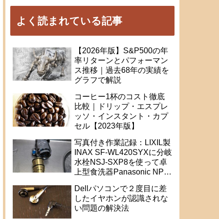
よく読まれている記事
【2026年版】S&P500の年
率リターンとパフォーマン
ス推移｜過去68年の実績を
グラフで解説
コーヒー1杯のコスト徹底
比較｜ドリップ・エスプレ
ッソ・インスタント・カプ
セル【2023年版】
写真付き作業記録：LIXIL製
INAX SF-WL420SYXに分岐
水栓NSJ-SXP8を使って卓
上型食洗器Panasonic NP-
TR9を取り付け
Dellパソコンで２度目に差
したイヤホンが認識されな
い問題の解決法